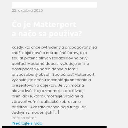
22. októbra 2020
Čo je Matterport
a načo sa používa?
Každý, kto chce byť videný a propagovaný, sa
snaží nájsť nové a netradičné formy, ako
zaujať potenciálnych zákazníkov na prvý
pohľad. Moderná doba si vyžaduje online
dostupnosť 24 hodín denne a tomu
prispôsobený obsah. Spoločnosť Matterport
vyvinula jedinečnú technológiu snímania a
prezentovania objektov. Je výnimočná
hlavne kvôli trojrozmernej interaktívnej
prehliadke, ktorá umožňuje virtuálne a
zároveň veľmi realistické zobrazenie
priestoru. Ako táto technológia funguje?
Jedným z moderných
[…]
Páči sa vám?
Prečítajte si viac