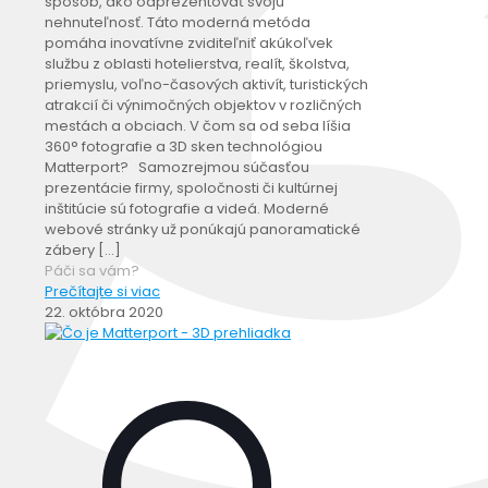
spôsob, ako odprezentovať svoju
nehnuteľnosť. Táto moderná metóda
pomáha inovatívne zviditeľniť akúkoľvek
službu z oblasti hotelierstva, realít, školstva,
priemyslu, voľno-časových aktivít, turistických
atrakcií či výnimočných objektov v rozličných
mestách a obciach. V čom sa od seba líšia
360° fotografie a 3D sken technológiou
Matterport? Samozrejmou súčasťou
prezentácie firmy, spoločnosti či kultúrnej
inštitúcie sú fotografie a videá. Moderné
webové stránky už ponúkajú panoramatické
zábery
[…]
Páči sa vám?
Prečítajte si viac
22. októbra 2020