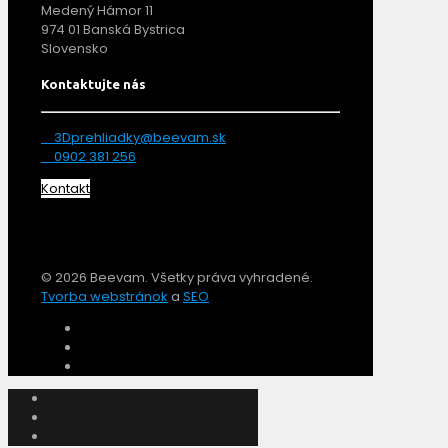
Medený Hámor 11
974 01 Banská Bystrica
Slovensko
Kontaktujte nás
3Dprehliadky@beevam.sk
0902 381 256
Kontakt
© 2026 Beevam. Všetky práva vyhradené.
Tvorba webstránok
a
SEO