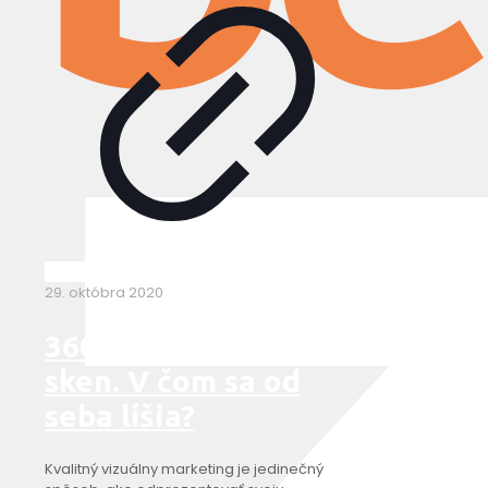
29. októbra 2020
360° fotografie vs 3D
sken. V čom sa od
seba líšia?
Kvalitný vizuálny marketing je jedinečný