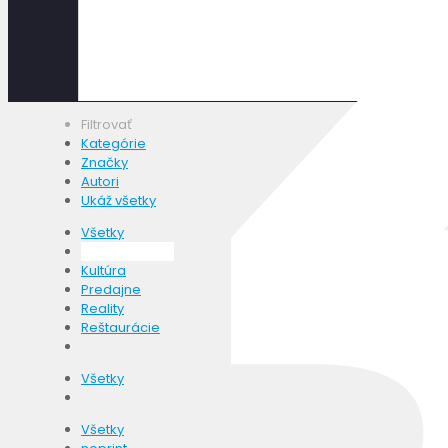
Filtrovať
Kategórie
Značky
Autori
Ukáž všetky
Všetky
Cestovný ruch
Kultúra
Predajne
Reality
Reštaurácie
Všetky
Všetky