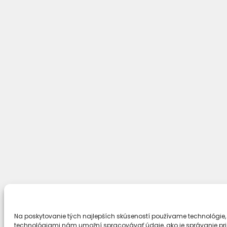
Na poskytovanie tých najlepších skúseností používame technológie, 
technológiami nám umožní spracovávať údaje, ako je správanie pri p