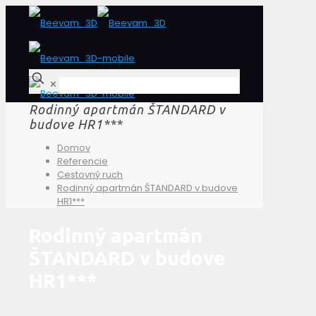
✕
Rodinný apartmán ŠTANDARD v
budove HR1***
Domov
Referencie
Cestovný ruch
Rodinný apartmán ŠTANDARD v budove
HR1***
Rodinný apartmán
ŠTANDARD v budove
HR1***